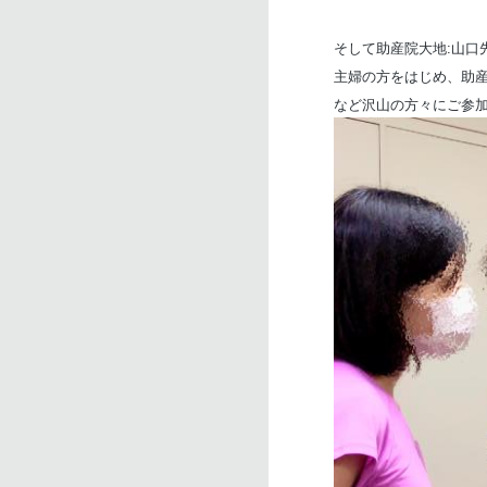
そして助産院大地:山口
主婦の方をはじめ、助
など沢山の方々にご参